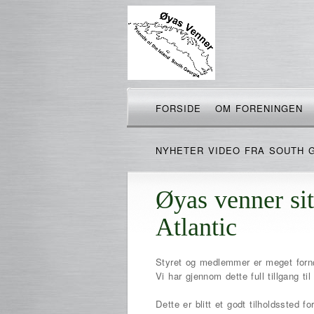
FORSIDE
OM FORENINGEN
NYHETER VIDEO FRA SOUTH 
Øyas venner sit
Atlantic
Styret og medlemmer er meget fornø
Vi har gjennom dette full tillgang til
Dette er blitt et godt tilholdssted fo