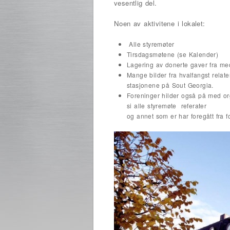
vesentlig del.
Noen av aktivitene i lokalet:
Alle styremøter
Tirsdagsmøtene (se Kalender)
Lagering av donerte gaver fra m
Mange bilder fra hvalfangst relate
stasjonene på Sout Georgia.
Foreninger hilder også på med or
si alle styremøte referater
og annet som er har foregått fra 