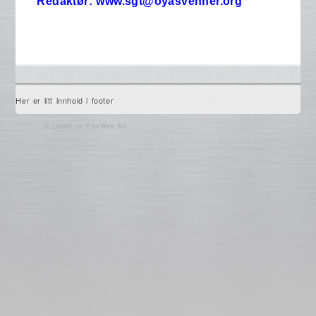
Redaktør: www.sgt@oyasvenner.org
Her er litt innhold i footer
© Levert av
FlexWeb AS