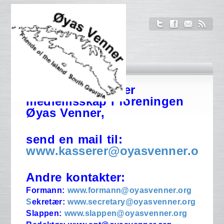
Dersom du ønsker
medlemsskap i foreningen
Øyas Venner,
send en mail til:
www.kasserer@oyasvenner.org
Andre kontakter:
Formann:
www.formann@oyasvenner.org
S
ekretær:
www.secretary@oyasvenner.org
Slappen:
www.slappen@oyasvenner.org