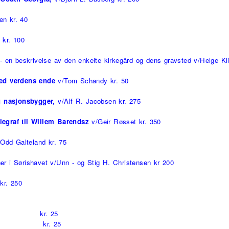
en kr. 40
kr. 100
- en beskrivelse av den enkelte kirkegård og dens gravsted v/Helge Kli
 ved verdens ende
v/Tom Schandy kr. 50
g nasjonsbygger,
v/Alf R. Jacobsen kr. 275
legraf til Willem Barendsz
v/Geir Røsset kr. 350
/Odd Galteland kr. 75
er i Sørishavet v/Unn - og Stig H. Christensen kr 200
kr. 250
relse S kr. 25
ørrelse kr. 25