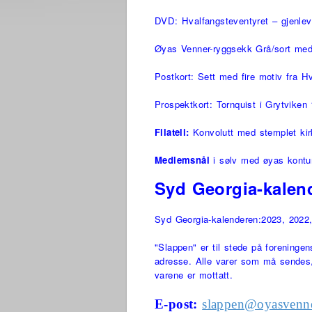
DVD: Hvalfangsteventyret – gjenlev
Øyas Venner-ryggsekk Grå/sort med 
Postkort: Sett med fire motiv fra Hv
Prospektkort: Tornquist i Grytviken
Filateli:
Konvolutt med stemplet kir
Medlemsnål
i sølv med øyas kontur
Syd Georgia-kalen
Syd Georgia-kalenderen:2023, 2022
"Slappen" er til stede på foreningen
adresse. Alle varer som må sendes, b
varene er mottatt.
E-post:
slappen@oyasvenne