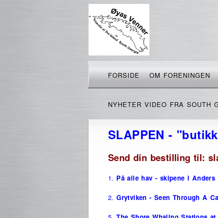
FORSIDE
OM FORENINGEN
NYHETER VIDEO FRA SOUTH 
SLAPPEN - "butikke
Send din bestilling til:
1.
På alle hav - skipene i Anders 
2.
Grytviken - Seen Through A C
5.
The Shore Whaling Stations at