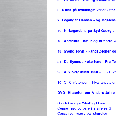
6.
Dølar på kvalfangst
v/Per Ottes
9.
Leganger Hansen - og legatene
10.
Kirkegårdene på Syd-Georgia
18.
Antarktis - natur og historie
19.
Svend Foyn - Fangstpioner o
24.
De flytende kokeriene - Fra Te
25.
A/S Kerguelen
1908 – 1921,
v
30. C. Christensen - Hvalfangstpion
DVD: Historien om Anders Jahre
South Georgia Whaling Museum:
Genser, rød og bare i stør
Caps, rød, regulerbar st