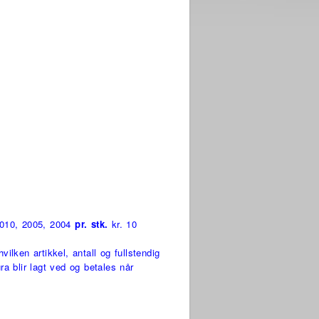
2010, 2005, 2004
pr. stk.
kr. 10
ilken artikkel, antall og fullstendig
ra blir lagt ved og betales når