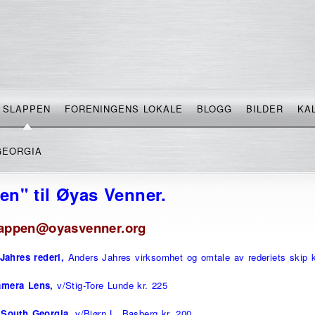
SLAPPEN
FORENINGENS LOKALE
BLOGG
BILDER
KA
GEORGIA
n" til Øyas Venner.
 slappen@oyasvenner.org
Jahres rederi,
Anders Jahres virksomhet og omtale av rederiets skip k
amera Lens,
v/Stig-Tore Lunde kr. 225
 South Georgia,
v/Bjørn L. Basberg kr. 200